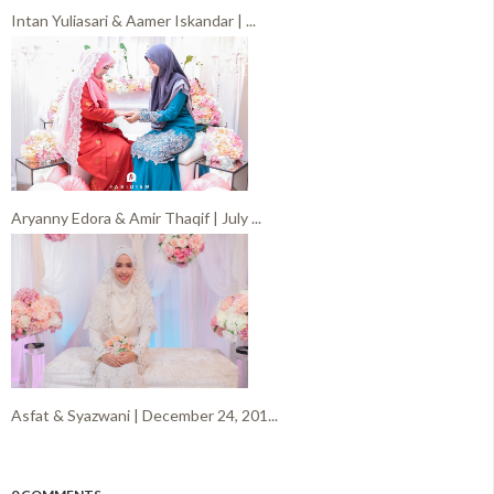
Intan Yuliasari & Aamer Iskandar | ...
Aryanny Edora & Amir Thaqif | July ...
Asfat & Syazwani | December 24, 201...